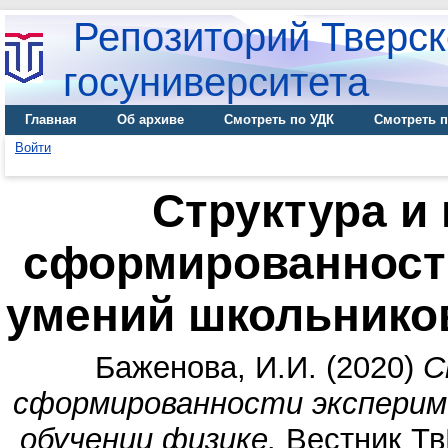
Репозиторий Тверск
госуниверситета
Главная
Об архиве
Смотреть по УДК
Смотреть п
Войти
Структура и
сформированност
умений школьнико
Баженова, И.И.
(2020)
С
сформированности эксперим
обучении физике.
Вестник ТвГ