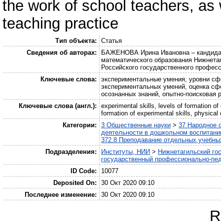
the work of school teachers, as 
teaching practice
Тип объекта:
Статья
Сведения об авторах:
БАЖЕНОВА Ирина Ивановна – кандидат 
математического образования Нижнетаг
Российского государственного професс
Ключевые слова:
экспериментальные умения, уровни сф
экспериментальных умений, оценка сф
осознанных знаний, опытно-поисковая 
Ключевые слова (англ.):
experimental skills, levels of formation of
formation of experimental skills, physica
Категории:
3 Общественные науки
>
37 Народное 
деятельности в дошкольном воспитании
372.8 Преподавание отдельных учебны
Подразделения:
Институты, НИИ
>
Нижнетагильский го
государственный профессионально-пед
ID Code:
10077
Deposited On:
30 Окт 2020 09:10
Последнее изменение:
30 Окт 2020 09:10
R