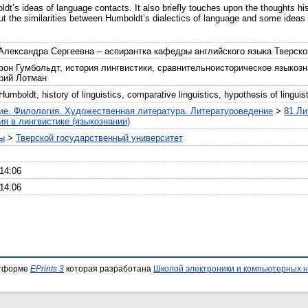
dt’s ideas of language contacts. It also briefly touches upon the thoughts hi
 out the similarities between Humboldt’s dialectics of language and some ideas
ександра Сергеевна – аспирантка кафедры английского языка Тверског
он Гумбольдт, история лингвистики, сравнительноисторическое языкозн
рий Лотман
umboldt, history of linguistics, comparative linguistics, hypothesis of linguis
ие. Филология. Художественная литература. Литературоведение
>
81 Ли
ия в лингвистике (языкознании)
ты
>
Тверской государственный университет
14:06
14:06
атформе
EPrints 3
которая разработана
Школой электроники и компьютерных н