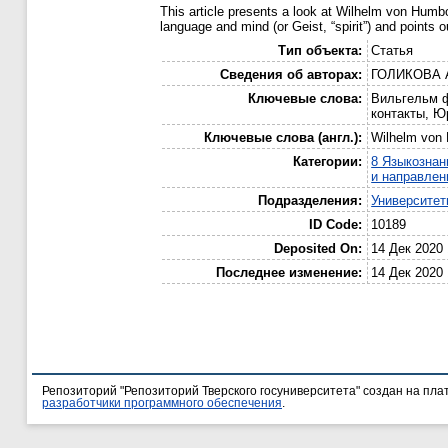
This article presents a look at Wilhelm von Humbol
language and mind (or Geist, “spirit”) and points
Тип объекта:
Статья
Сведения об авторах:
ГОЛИКОВА Ал
Ключевые слова:
Вильгельм ф
контакты, Ю
Ключевые слова (англ.):
Wilhelm von H
Категории:
8 Языкознан
и направлен
Подразделения:
Университе
ID Code:
10189
Deposited On:
14 Дек 2020 
Последнее изменение:
14 Дек 2020 
Репозиторий "Репозиторий Тверского госуниверситета" создан на пл
разработчики программного обеспечения
.