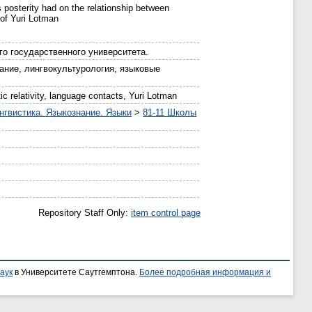
s posterity had on the relationship between
 of Yuri Lotman
о государственного университета.
ание, лингвокультурология, языковые
tic relativity, language contacts, Yuri Lotman
нгвистика. Языкознание. Языки
>
81-11 Школы
Repository Staff Only:
item control page
аук
в Университете Саутгемптона.
Более подробная информация и