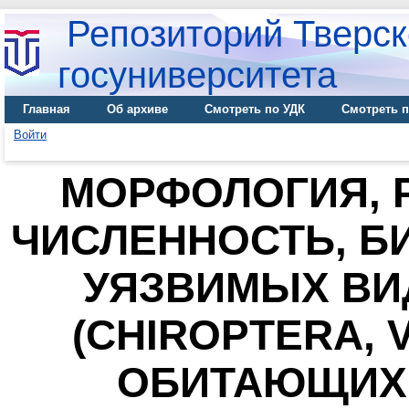
Репозиторий Тверск
госуниверситета
Главная
Об архиве
Смотреть по УДК
Смотреть п
Войти
МОРФОЛОГИЯ, 
ЧИСЛЕННОСТЬ, Б
УЯЗВИМЫХ ВИ
(CHIROPTERA, 
ОБИТАЮЩИХ 