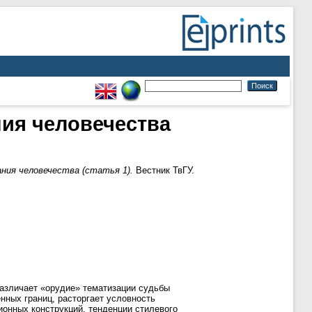
ния человечества
ния человечества (cтатья 1).
Вестник ТвГУ.
азличает «орудие» тематизации судьбы
ных границ, расторгает условность
ионных конструкций, тенденции стилевого