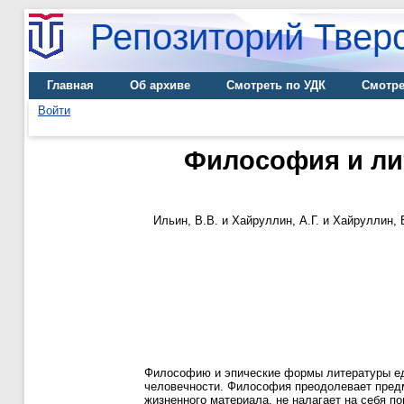
Репозиторий Тверс
Главная
Об архиве
Смотреть по УДК
Смотре
Войти
Философия и лит
Ильин, В.В.
и
Хайруллин, А.Г.
и
Хайруллин, 
Философию и эпические формы литературы еди
человечности. Философия преодолевает предм
жизненного материала, не налагает на себя п