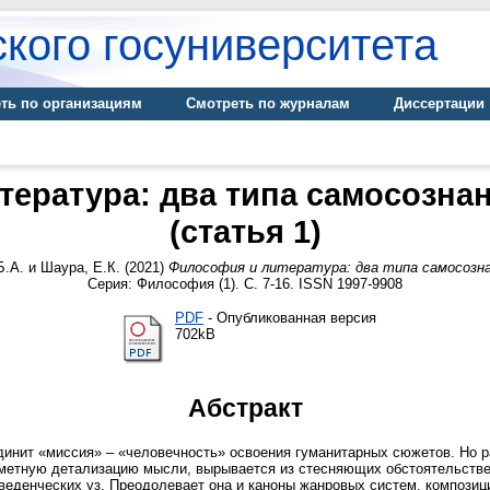
кого госуниверситета
ть по организациям
Смотреть по журналам
Диссертации
ература: два типа самосозна
(cтатья 1)
Б.А.
и
Шаура, Е.К.
(2021)
Философия и литература: два типа самосозна
Серия: Философия (1). С. 7-16. ISSN 1997-9908
PDF
- Опубликованная версия
702kB
Абстракт
нит «миссия» – «человечность» освоения гуманитарных сюжетов. Но р
етную детализацию мысли, вырывается из стесняющих обстоятельствен
оведенческих уз. Преодолевает она и каноны жанровых систем, композиц