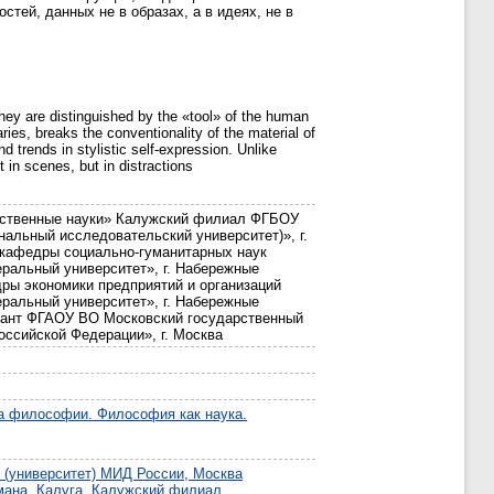
ей, данных не в образах, а в идеях, не в
hey are distinguished by the «tool» of the human
ies, breaks the conventionality of the material of
 trends in stylistic self-expression. Unlike
ot in scenes, but in distractions
ественные науки» Калужский филиал ФГБОУ
нальный исследовательский университет)», г.
кафедры социально-гуманитарных наук
ральный университет», г. Набережные
ры экономики предприятий и организаций
ральный университет», г. Набережные
рант ФГАОУ ВО Московский государственный
оссийской Федерации», г. Москва
а философии. Философия как наука.
 (университет) МИД России, Москва
мана, Калуга, Калужский филиал.