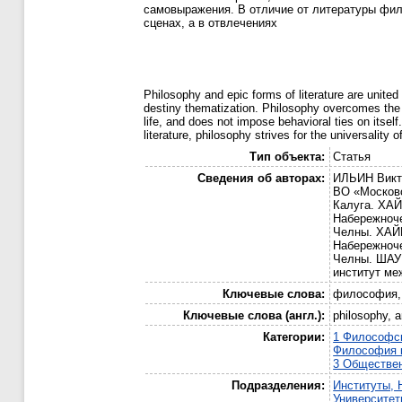
самовыражения. В отличие от литературы фило
сценах, а в отвлечениях
Philosophy and epic forms of literature are unite
destiny thematization. Philosophy overcomes the ob
life, and does not impose behavioral ties on itsel
literature, philosophy strives for the universality o
Тип объекта:
Статья
Сведения об авторах:
ИЛЬИН Викт
ВО «Московс
Калуга. ХАЙ
Набережноче
Челны. ХАЙР
Набережноче
Челны. ШАУР
институт ме
Ключевые слова:
философия, 
Ключевые слова (англ.):
philosophy, a
Категории:
1 Философск
Философия к
3 Обществе
Подразделения:
Институты,
Университе