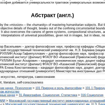
софия добивается универсальности трактовок универсальных возможност
Абстракт (англ.)
d by the «mission» – the «humanity» of mastering humanitarian subjects. But t
jective details of thought, breaks out of the confining circumstantial boundar
f. It also overcomes the canons of genre systems, compositional structures, and
f interpretations of universal possibilities, given not in images, but in ideas, n
ор Васильевич – доктор философских наук, профессор кафедры «Общ
кий государственный технический университет им. Н.Э. Баумана (нацио
РУЛЛИН Аскар Гафиятуллович – доктор философских наук, профессор 
лнинский институт (филиал) ФГАОУ ВО «Казанский (Приволжский) феде
УЛЛИН Булат Аскарович – кандидат экономических наук, доцент кафед
лнинский институт (филиал) ФГАОУ ВО «Казанский (Приволжский) феде
А Елена Константиновна – кандидат философских наук, доцент, докто
ждународных отношений (университет) Министерства иностранных дел Р
искусство, литература, самосознание
rt, literature, self-consciousness
ие науки. Психология
>
101 Природа и роль философии
>
101.1 Природ
ак искусство
нные науки
>
31 Демография. Социология. Статистика
>
316 Социология
 НИИ
>
Московский государственный институт международных отношений
ты
>
Московский государственный технический университет им. Н.Э. Бау