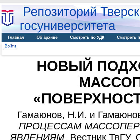
Репозиторий Тверск
госуниверситета
Главная
Об архиве
Смотреть по УДК
Смотреть п
Войти
НОВЫЙ ПОДХ
МАССОП
«ПОВЕРХНОС
Гамаюнов, Н.И.
и
Гамаюнов
ПРОЦЕССАМ МАССОПЕР
ЯВЛЕНИЯМ.
Вестник ТвГУ. С