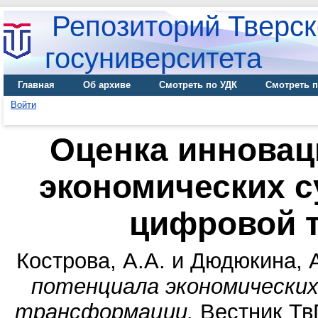
Репозиторий Тверск
госуниверситета
Главная
Об архиве
Смотреть по УДК
Смотреть п
Войти
Оценка инновац
экономических с
цифровой 
Кострова, А.А.
и
Дюдюкина, 
потенциала экономических
трансформации.
Вестник Тв