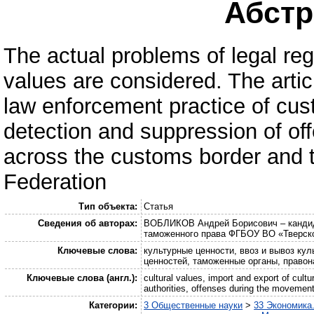
Абстра
The actual problems of legal regu
values are considered. The artic
law enforcement practice of cust
detection and suppression of of
across the customs border and t
Federation
Тип объекта:
Статья
Сведения об авторах:
ВОБЛИКОВ Андрей Борисович – кандида
таможенного права ФГБОУ ВО «Тверско
Ключевые слова:
культурные ценности, ввоз и вывоз ку
ценностей, таможенные органы, право
Ключевые слова (англ.):
cultural values, import and export of cultu
authorities, offenses during the movement
Категории:
3 Общественные науки
>
33 Экономика