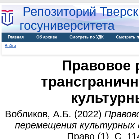
Репозиторий Тверск
госуниверситета
Главная
Об архиве
Смотреть по УДК
Смотреть п
Войти
Правовое 
трансгранич
культурн
Вобликов, А.Б.
(2022)
Правов
перемещения культурных 
Право (1). С. 1