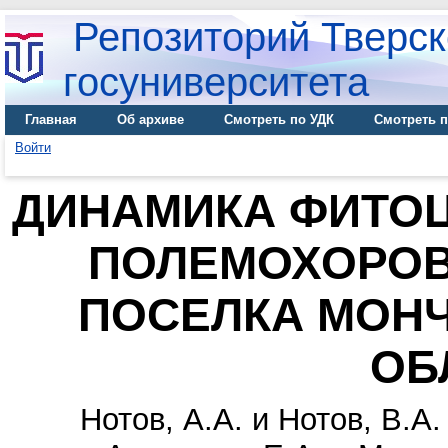
Репозиторий Тверск
госуниверситета
Главная
Об архиве
Смотреть по УДК
Смотреть п
Войти
ДИНАМИКА ФИТОЦ
ПОЛЕМОХОРОВ
ПОСЕЛКА МОНЧ
ОБ
Нотов, А.А.
и
Нотов, В.А.