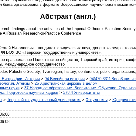
ия была организована в формате Всероссийской научно-практической ко
Абстракт (англ.)
earch findings about the activities of the Imperial Orthodox Palestine Society,
the AllRussian Research-to-Practice Conference
гей Николаевич – кандидат юридических наук, доцент кафедры теории
 ФГБОУ ВО «Тверской государственный университет».
ое православное Палестинское общество, Тверской край, история, конф
ы, международное сотрудничество
odox Palestine Society, Tver region, history, conference, public organizations,
. Биографии. История
>
94 Всеобщая история
>
94(470.331) Всеобщая ис
Теология. Атеизм
>
26 Христианская церковь в целом.
нные науки
>
37 Народное образование. Воспитание. Обучение. Организа
а. Подготовка научных кадров
>
378.4 Университеты
ты
>
Тверской государственный университет
>
Факультеты
>
Юридически
06:08
06:08