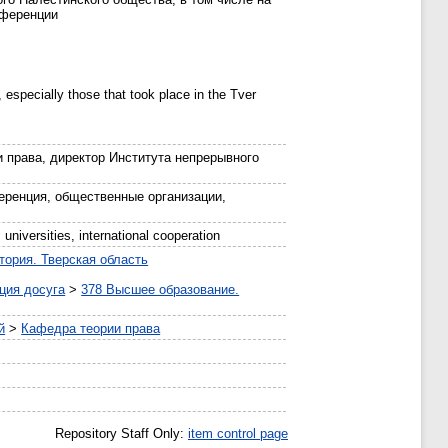
нференции
 especially those that took place in the Tver
 права, директор Института непрерывного
еренция, общественные организации,
 universities, international cooperation
тория. Тверская область
ция досуга
>
378 Высшее образование.
й
>
Кафедра теории права
Repository Staff Only:
item control page