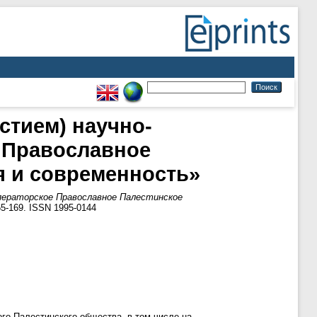
стием) научно-
 Православное
я и современность»
ператорское Православное Палестинское
65-169. ISSN 1995-0144
го Палестинского общества, в том числе на