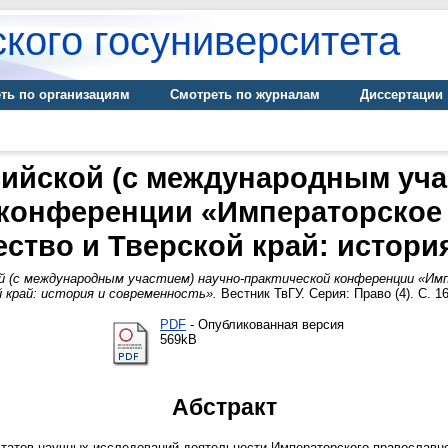
кого госуниверситета
ть по организациям
Смотреть по журналам
Диссертации
ийской (с международным уча
 конференции «Императорское
ство и Тверской край: истори
й (с международным участием) научно-практической конференции «Им
 край: история и современность».
Вестник ТвГУ. Серия: Право (4). С. 1
PDF
- Опубликованная версия
569kB
Абстракт
татов научных исследований деятельности Императорского православно