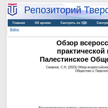
Репозиторий Тверс
Главная
Об архиве
Смотреть по УДК
Смотре
Войти
Обзор всеросс
практической
Палестинское Обще
Смирнов, С.Н.
(2023)
Обзор всероссийско
Общество и Тверской
Рассматриваются вопросы презентации резуль