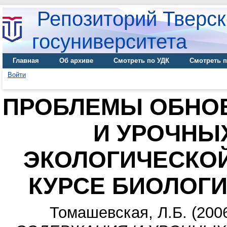
Репозиторий Тверск
госуниверситета
Главная
Об архиве
Смотреть по УДК
Смотреть п
Войти
ПРОБЛЕМЫ ОБНО
И УРОЧНЫ
ЭКОЛОГИЧЕСКО
КУРСЕ БИОЛОГ
Томашевская, Л.Б.
(200