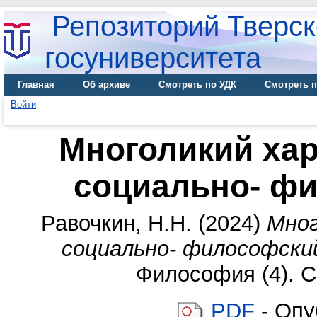
Репозиторий Тверск
госуниверситета
Главная
Об архиве
Смотреть по УДК
Смотреть п
Войти
Многоликий хар
социально- ф
Равочкин, Н.Н.
(2024)
Мног
социально- философский
Философия (4). С
PDF
- Опу