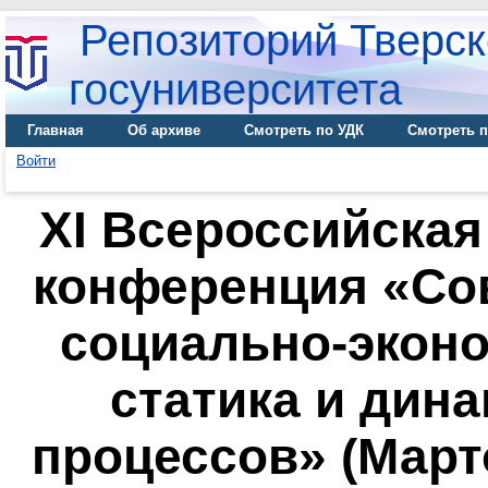
Репозиторий Тверск
госуниверситета
Главная
Об архиве
Смотреть по УДК
Смотреть п
Войти
XI Всероссийская
конференция «С
социально-эконо
статика и дин
процессов» (Март