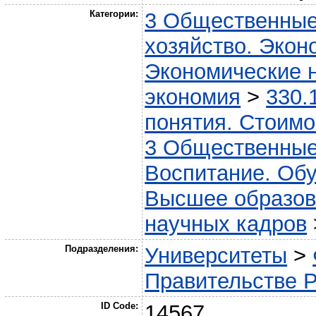
Категории:
3 Общественные
хозяйство. Экон
Экономические н
экономия
>
330.
понятия. Стоимо
3 Общественные
Воспитание. Обу
Высшее образов
научных кадров
Подразделения:
Университеты
>
Правительстве Р
ID Code:
14567