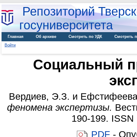
Репозиторий Тверск
госуниверситета
Главная
Об архиве
Смотреть по УДК
Смотреть п
Войти
Социальный п
экс
Вердиев, Э.З.
и
Ефстифеева,
феномена экспертизы.
Вестн
190-199. ISSN 
PDF
- Опу