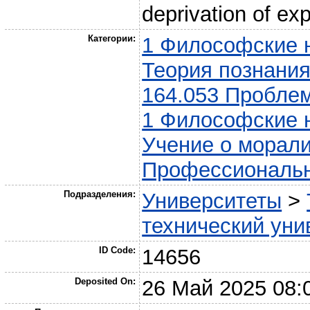
deprivation of exp
Категории:
1 Философские н
Теория познания
164.053 Пробле
1 Философские н
Учение о морал
Профессиональн
Подразделения:
Университеты
>
технический уни
ID Code:
14656
Deposited On:
26 Май 2025 08: