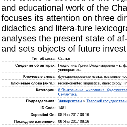
and educational work of the Ch
focuses its attention on three di
didactics and litera-ture lexicog
analyses the present state of a
and sets objects of future investi
Тип объекта:
Статья
Сведения об авторах:
Гладилина Ирина Владимировна – к. ф.
университета.
Ключевые слова:
функционирование языка, языковые но
Ключевые слова (англ.):
region-oriented linguistics, dialectology, l
Категории:
8 Языкознание. Филология. Художеств
Семантика.
Подразделения:
Университеты
>
Тверской государствен
ID Code:
1481
Deposited On:
08 Янв 2017 08:16
Последнее изменение:
08 Янв 2017 08:16