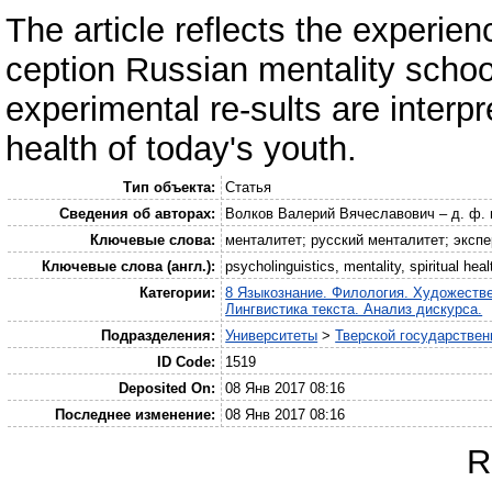
The article reflects the experien
ception Russian mentality schoo
experimental re-sults are interpre
health of today's youth.
Тип объекта:
Статья
Сведения об авторах:
Волков Валерий Вячеславович – д. ф. 
Ключевые слова:
менталитет; русский менталитет; экс
Ключевые слова (англ.):
psycholinguistics, mentality, spiritual hea
Категории:
8 Языкознание. Филология. Художеств
Лингвистика текста. Анализ дискурса.
Подразделения:
Университеты
>
Тверской государствен
ID Code:
1519
Deposited On:
08 Янв 2017 08:16
Последнее изменение:
08 Янв 2017 08:16
R