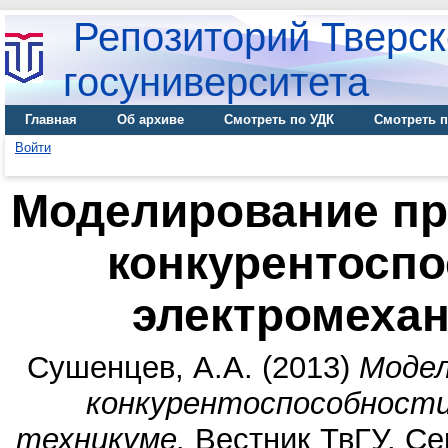
Репозиторий Тверск
госуниверситета
Главная
Об архиве
Смотреть по УДК
Смотреть п
Войти
Моделирование п
конкурентосп
электромехан
Сушенцев, А.А.
(2013)
Модел
конкурентоспособности
техникуме.
Вестник ТвГУ. Сер