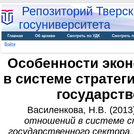
Репозиторий Тверск
госуниверситета
Главная
Об архиве
Смотреть по УДК
Смотреть п
Войти
Особенности эко
в системе стратег
государств
Василенкова, Н.В.
(2013
отношений в системе с
государственного сектора.