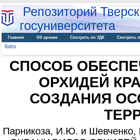
Репозиторий Тверск
госуниверситета
Главная
Об архиве
Смотреть по УДК
Смотреть п
Войти
СПОСОБ ОБЕСПЕ
ОРХИДЕЙ КРА
СОЗДАНИЯ ОС
ТЕР
Парникоза, И.Ю.
и
Шевченко, 