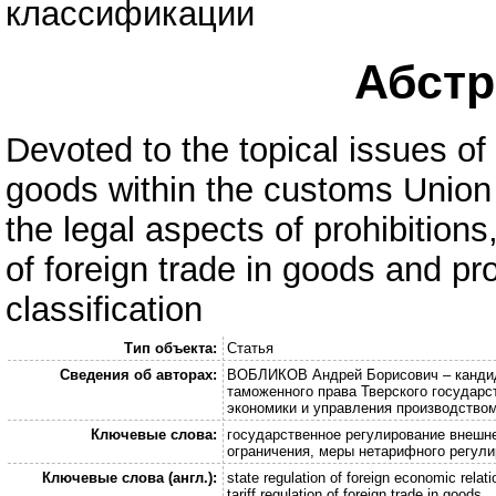
классификации
Абстра
Devoted to the topical issues of n
goods within the customs Union
the legal aspects of prohibitions,
of foreign trade in goods and p
classification
Тип объекта:
Статья
Сведения об авторах:
ВОБЛИКОВ Андрей Борисович – кандида
таможенного права Тверского государ
экономики и управления производством
Ключевые слова:
государственное регулирование внешн
ограничения, меры нетарифного регул
Ключевые слова (англ.):
state regulation of foreign economic relat
tariff regulation of foreign trade in goods.