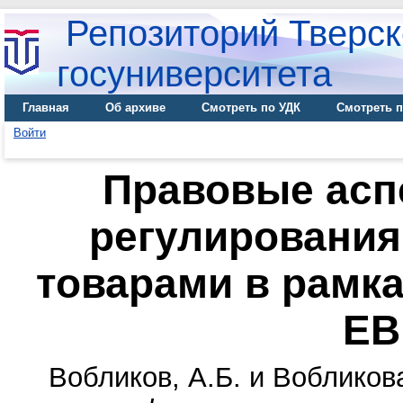
Репозиторий Тверск
госуниверситета
Главная
Об архиве
Смотреть по УДК
Смотреть п
Войти
Правовые асп
регулирования
товарами в рамк
ЕВ
Вобликов, А.Б.
и
Вобликова