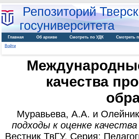
Репозиторий Тверск
госуниверситета
Главная
Об архиве
Смотреть по УДК
Смотреть п
Войти
Международные
качества пр
обр
Муравьева, А.А.
и
Олейник
подходы к оценке качества
Вестник ТвГУ. Серия: Педагоги