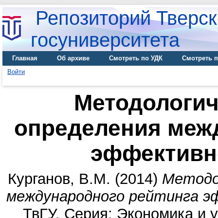
Репозиторий Тверск
госуниверситета
Главная
Об архиве
Смотреть по УДК
Смотреть п
Войти
Методологи
определения меж
эффективн
Курганов, В.М.
(2014)
Методо
международного рейтинга э
ТвГУ. Серия: Экономика и у