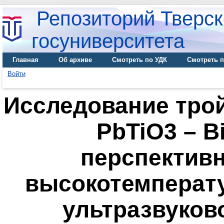
Репозиторий Тверск
госуниверситета
Главная
Об архиве
Смотреть по УДК
Смотреть п
Войти
Исследование тро
PbTiO3 – Bi
перспективн
высокотемперат
ультразвуков