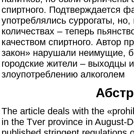
спиртного. Подтверждается фа
употреблялись суррогаты, но,
количествах – теперь пьянст
качеством спиртного. Автор п
закон» нарушали неимущие, б
городские жители – выходцы и
злоупотреблению алкоголем
Абстра
The article deals with the «proh
in the Tver province in August
published stringent regulations 