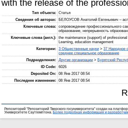
with the release of the professi
Тип объекта:
Статья
Сведения об авторах:
БЕЛОУСОВ Анатолий Евгеньевич – асп
Ключевые слова:
сопровождение профессионального са
образование, непрерывность образован
Ключевые слова (англ.):
the maintenance (support) of professional 
Learning, education management
Категории:
3 Общественные науки
>
37 Народное 
среднее специальное образование
Подразделения:
Другие организации
>
Бурятский Респуб
ID Code:
6026
Deposited On:
08 Янв 2017 08:54
Последнее изменение:
08 Янв 2017 08:54
R
Репозиторий "Репозиторий Тверского госуниверситета" создан на платфо
Университете Саутгемптона.
Более подробная информация и разработчик