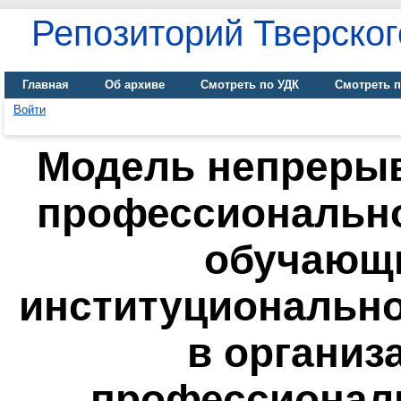
Репозиторий Тверског
Главная
Об архиве
Смотреть по УДК
Смотреть п
Войти
Модель непреры
профессиональн
обучающи
институционально
в организ
профессионал