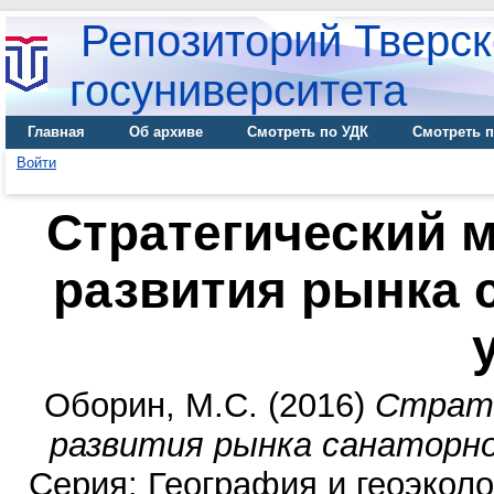
Репозиторий Тверск
госуниверситета
Главная
Об архиве
Смотреть по УДК
Смотреть п
Войти
Стратегический 
развития рынка 
Оборин, М.С.
(2016)
Страте
развития рынка санаторно
Серия: География и геоэколог