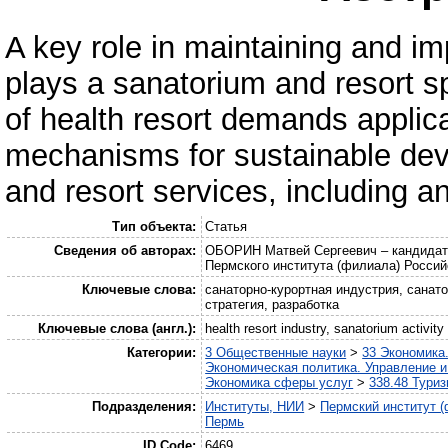
A key role in maintaining and im
plays a sanatorium and resort
of health resort demands appli
mechanisms for sustainable dev
and resort services, including 
Тип объекта:
Статья
Сведения об авторах:
ОБОРИН Матвей Сергеевич – кандидат 
Пермского института (филиала) Россий
Ключевые слова:
санаторно-курортная индустрия, санато
стратегия, разработка
Ключевые слова (англ.):
health resort industry, sanatorium activi
Категории:
3 Общественные науки
>
33 Экономика
Экономическая политика. Управление и
Экономика сферы услуг
>
338.48 Тури
Подразделения:
Институты, НИИ
>
Пермский институт (
Пермь
ID Code:
6469