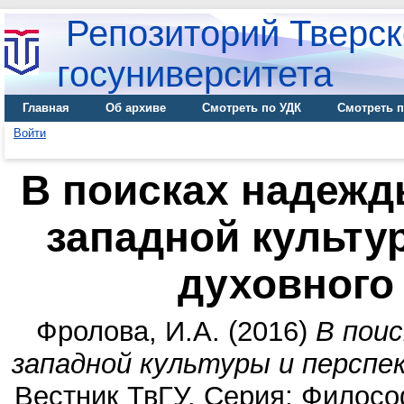
Репозиторий Тверск
госуниверситета
Главная
Об архиве
Смотреть по УДК
Смотреть п
Войти
В поисках надежды
западной культу
духовного
Фролова, И.А.
(2016)
В поис
западной культуры и перспе
Вестник ТвГУ. Серия: Философ