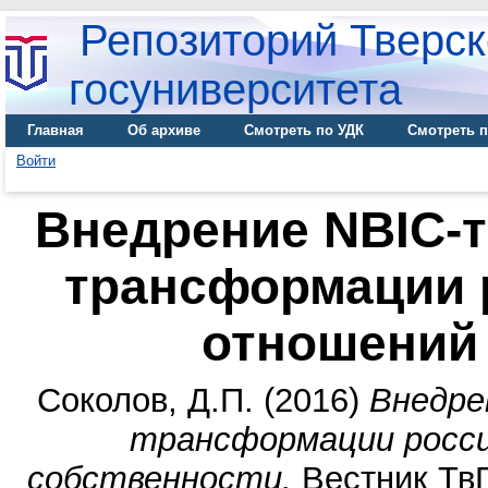
Репозиторий Тверск
госуниверситета
Главная
Об архиве
Смотреть по УДК
Смотреть п
Войти
Внедрение NBIC-т
трансформации 
отношений
Соколов, Д.П.
(2016)
Внедре
трансформации росс
собственности.
Вестник ТвГ