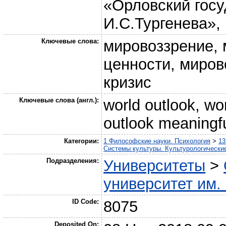
«Орловский госу
И.С.Тургенева», 
Ключевые слова:
мировоззрение, 
ценности, миро
кризис
Ключевые слова (англ.):
world outlook, wo
outlook meaningful
Категории:
1 Философские науки. Психология
>
13
Системы культуры. Культурологические
Подразделения:
Университеты
>
университет им.
ID Code:
8075
Deposited On: