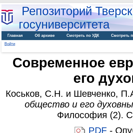
Репозиторий Тверск
госуниверситета
Главная
Об архиве
Смотреть по УДК
Смотреть п
Войти
Современное евр
его дух
Коськов, С.Н.
и
Шевченко, П.
общество и его духовны
Философия (2). С
PDF
- Опу