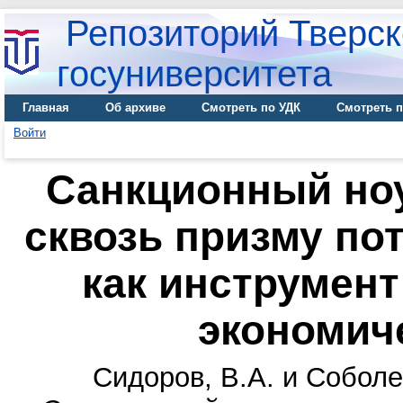
Репозиторий Тверск
госуниверситета
Главная
Об архиве
Смотреть по УДК
Смотреть п
Войти
Санкционный ноу
сквозь призму пот
как инструмент
экономич
Сидоров, В.А.
и
Соболе