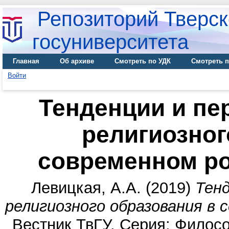
Репозиторий Тверск
госуниверситета
Главная
Об архиве
Смотреть по УДК
Смотреть п
Войти
Тенденции и пе
религиозног
современном р
Левицкая, А.А.
(2019)
Тен
религиозного образования в
Вестник ТвГУ. Серия: Филосо