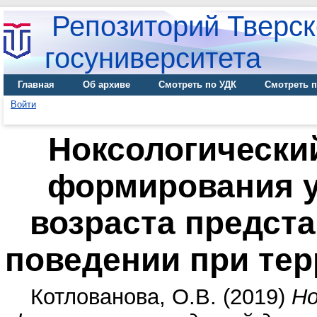
Репозиторий Тверск
госуниверситета
Главная
Об архиве
Смотреть по УДК
Смотреть п
Войти
Ноксологически
формирования у
возраста предст
поведении при тер
Котлованова, О.В.
(2019)
Но