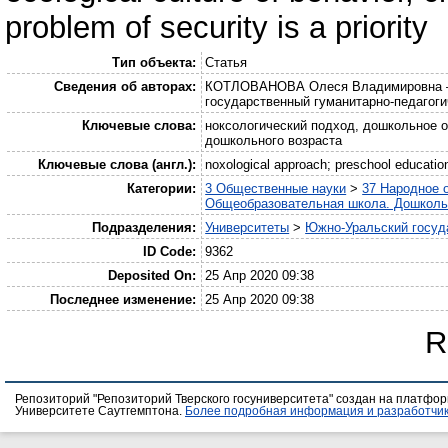
problem of security is a priority
Тип объекта:
Статья
Сведения об авторах:
КОТЛОВАНОВА Олеся Владимировна – а
государственный гуманитарно-педагогич
Ключевые слова:
ноксологический подход, дошкольное об
дошкольного возраста
Ключевые слова (англ.):
noxological approach; preschool education;
Категории:
3 Общественные науки
>
37 Народное 
Общеобразовательная школа. Дошкол
Подразделения:
Университеты
>
Южно-Уральский госуда
ID Code:
9362
Deposited On:
25 Апр 2020 09:38
Последнее изменение:
25 Апр 2020 09:38
R
Репозиторий "Репозиторий Тверского госуниверситета" создан на платфо
Университете Саутгемптона.
Более подробная информация и разработчик