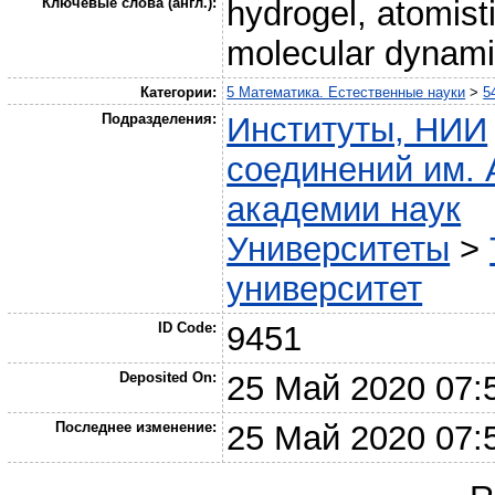
Ключевые слова (англ.):
hydrogel, atomis
molecular dynam
Категории:
5 Математика. Естественные науки
>
5
Подразделения:
Институты, НИИ
соединений им. 
академии наук
Университеты
>
университет
ID Code:
9451
Deposited On:
25 Май 2020 07:
Последнее изменение:
25 Май 2020 07: