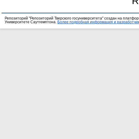
R
Репозиторий "Репозиторий Тверского госуниверситета" создан на платфо
Университете Саутгемптона.
Более подробная информация и разработчик