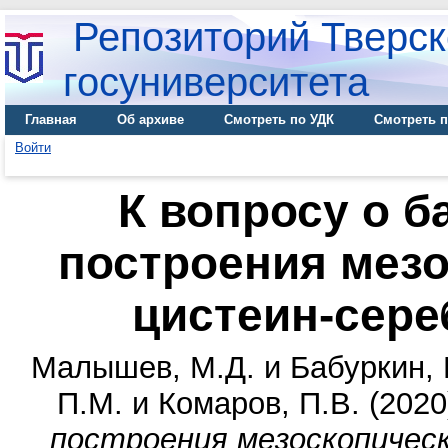
Репозиторий Тверск
госуниверситета
Главная
Об архиве
Смотреть по УДК
Смотреть п
Войти
К вопросу о 
построения мез
цистеин-сере
Малышев, М.Д.
и
Бабуркин, 
П.М.
и
Комаров, П.В.
(2020
построения мезоскопичес