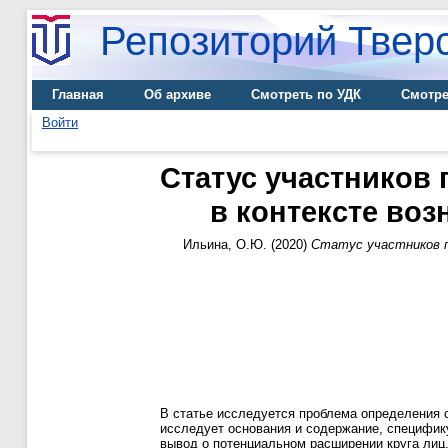
Репозиторий Тверс
Главная
Об архиве
Смотреть по УДК
Смотре
Войти
Статус участников
в контексте во
Ильина, О.Ю.
(2020)
Статус участников п
В статье исследуется проблема определения 
исследует основания и содержание, специфик
вывод о потенциальном расширении круга лиц