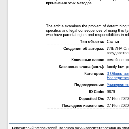
применения этих методов
The article examines the problem of determining th
specifics and legal consequences of using this ty
who have parental rights and responsibilities in re
Тип объекта:
Статья
Сведения об авторах:
ИЛЬИНА Ольг
государстве
Ключевые слова:
семейное пр
Ключевые слова (англ.):
family law; pa
Категории:
3 Обществе
Наследстве
Подразделения:
Университе
ID Code:
9679
Deposited On:
27 Июн 2020
Последнее изменение:
27 Июн 2020
Репозиторий "Репозиторий Тверского госуниверситета" создан на пл