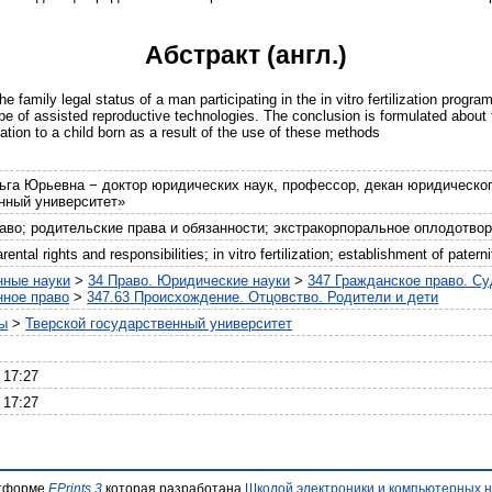
Абстракт (англ.)
e family legal status of a man participating in the in vitro fertilization prog
pe of assisted reproductive technologies. The conclusion is formulated about t
lation to a child born as a result of the use of these methods
а Юрьевна − доктор юридических наук, профессор, декан юридическо
нный университет»
аво; родительские права и обязанности; экстракорпоральное оплодотвор
rental rights and responsibilities; in vitro fertilization; establishment of paterni
нные науки
>
34 Право. Юридические науки
>
347 Гражданское право. С
нное право
>
347.63 Происхождение. Отцовство. Родители и дети
ты
>
Тверской государственный университет
 17:27
 17:27
атформе
EPrints 3
которая разработана
Школой электроники и компьютерных н