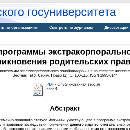
кого госуниверситета
ть по организациям
Смотреть по журналам
Диссертации
 программы экстракорпоральн
зникновения родительских прав
рограммы экстракорпорального оплодотворения в контексте возникно
Вестник ТвГУ. Серия: Право (2). С. 108-116. ISSN 1995-0144
PDF
- Опубликованная версия
585kB
Абстракт
семейно-правового статуса мужчины, участвующего в программе экстра
у и правовые последствия применения данного вида вспомогательных р
, обладающих родительскими правами и обязанностями по отношению к 