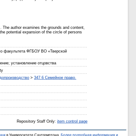
ram. The author examines the grounds and content,
he potential expansion of the circle of persons
го факультета ФГБОУ ВО «Тверской
ение; установление отцовства
ty
удопроизводство
>
347.6 Семейное право.
Repository Staff Only:
item control page
аук
в Университете Саутгемптона.
Более подробная информация и