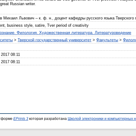
 great Russian writer.
я
в Михаил Львович – к. ф. н., доцент кафедры русского языка Тверского
t, business style, satire, Tver period of creativity
ознание. Филология. Художественная литература. Литературоведение
рситеты
>
Тверской государственный университет
>
Факультеты
>
Филол
 2017 08:11
 2017 08:11
атформе
EPrints 3
которая разработана
Школой электроники и компьютерных н