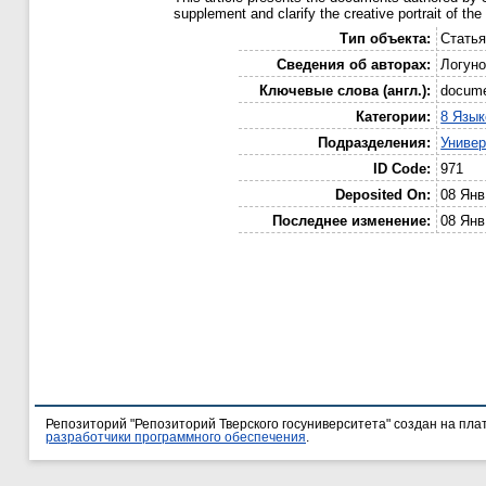
supplement and clarify the creative portrait of the
Тип объекта:
Стать
Сведения об авторах:
Логуно
Ключевые слова (англ.):
documen
Категории:
8 Язык
Подразделения:
Униве
ID Code:
971
Deposited On:
08 Янв
Последнее изменение:
08 Янв
Репозиторий "Репозиторий Тверского госуниверситета" создан на пл
разработчики программного обеспечения
.