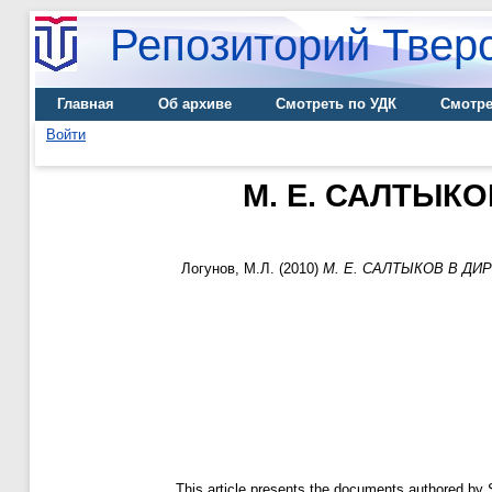
Репозиторий Тверс
Главная
Об архиве
Смотреть по УДК
Смотре
Войти
М. Е. САЛТЫК
Логунов, М.Л.
(2010)
М. Е. САЛТЫКОВ В Д
This article presents the documents authored by S