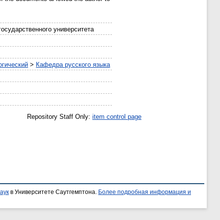
 государственного университета
огический
>
Кафедра русского языка
Repository Staff Only:
item control page
аук
в Университете Саутгемптона.
Более подробная информация и