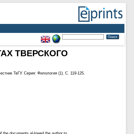
ТАХ ТВЕРСКОГО
естник ТвГУ. Серия: Филология (1). С. 119-125.
of the documents al-lowed the author to