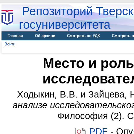
Репозиторий Тверск
госуниверситета
Главная
Об архиве
Смотреть по УДК
Смотреть п
Войти
Место и роль
исследовате
Ходыкин, В.В.
и
Зайцева, 
анализе исследовательског
Философия (2). С
PDF
- Опу