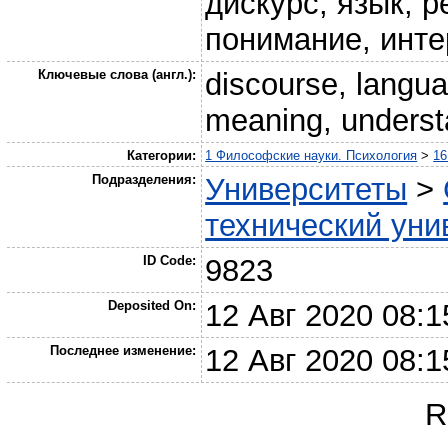
дискурс, язык, р
понимание, инте
Ключевые слова (англ.):
discourse, langua
meaning, understa
Категории:
1 Философские науки. Психология
>
16
Подразделения:
Университеты
>
технический унив
ID Code:
9823
Deposited On:
12 Авг 2020 08:1
Последнее изменение:
12 Авг 2020 08:1
R