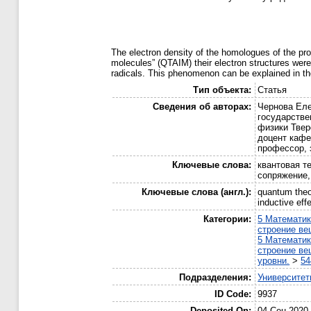
The electron density of the homologues of the pr
molecules” (QTAIM) their electron structures were
radicals. This phenomenon can be explained in the
Тип объекта:
Статья
Сведения об авторах:
Чернова Еле
государстве
физики Твер
доцент кафе
профессор, 
Ключевые слова:
квантовая т
сопряжение,
Ключевые слова (англ.):
quantum theor
inductive eff
Категории:
5 Математик
строение ве
5 Математик
строение ве
уровни.
>
54
Подразделения:
Университе
ID Code:
9937
Deposited On:
04 Сен 2020