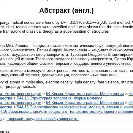
Абстракт (англ.)
opargyl radical series were found by DFT B3LYP/6-311++G(3df, 3pd) method. W
 studied, radical centres were specified and it was shown that the spin densit
 framework of classical theory as a superposition of structures
на Михайловна – кандидат физико-математических наук, ведущий инже
нного университета. Репин Андрей Анатольевич – кандидат физико-мат
ского государственного университета, Туровцев Владимир Владимирович
дры общей физики Тверского государственного университета, Орлов Юр
зав. кафедрой общей физики Тверского государственного университета.
еория атомов в молекуле, электронная плотность, спиновая плотность, с
 индуктивный эффект, делокализация, пропаргильные радикалы
y of atoms in molecules, electron density, spin density, free valence, structu
ect, propargyl radicals
а. Естественные науки
>
54 Химия. Кристаллография. Минералогия
>
54
щества
>
544.13 Структурная топология. Форма молекул
а. Естественные науки
>
54 Химия. Кристаллография. Минералогия
>
54
щества
>
544.15 Энергетические характеристики молекул, атомов и ионо
4.16 Зависимость свойств веществ от их атомно-молекулярного строени
ты
>
Тверской государственный университет
 05:36