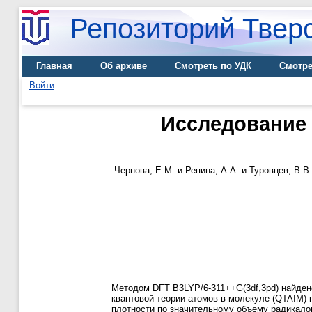
Репозиторий Тверс
Главная
Об архиве
Смотреть по УДК
Смотре
Войти
Исследование 
Чернова, Е.М.
и
Репина, А.А.
и
Туровцев, В.В.
Методом DFT B3LYP/6-311++G(3df,3pd) найден
квантовой теории атомов в молекуле (QTAIM) 
плотности по значительному объему радикалов