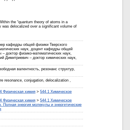
ithin the “quantum theory of atoms in a
y was delocalized over a significant volume of
нер кафедры общей физики Тверского
ематических наук, доцент кафедры общей
 – доктор физико-математических наук,
ий Димитриевич – доктор химических наук,
вободная валентность, резонанс структур,
re resonance, conjugation, delocalization ,
4 Физическая химия
>
544.1 Химическое
4 Физическая химия
>
544.1 Химическое
в. Полная энергия молекулы и энергетические
я