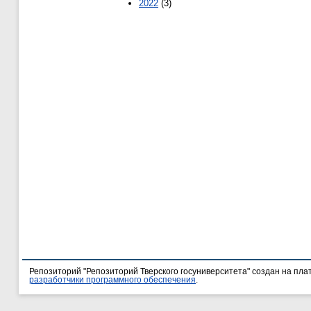
2022
(3)
Репозиторий "Репозиторий Тверского госуниверситета" создан на пл
разработчики программного обеспечения
.