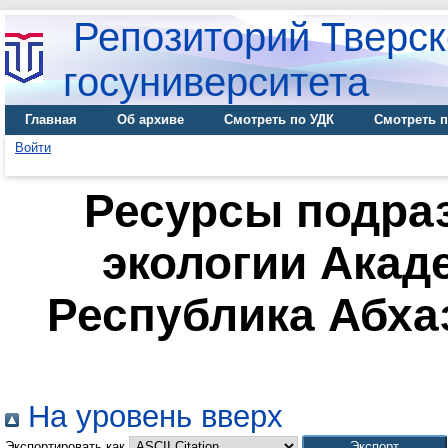
Репозиторий Тверск
госуниверситета
Главная
Об архиве
Смотреть по УДК
Смотреть п
Войти
Ресурсы подра
экологии Акад
Республика Абхаз
На уровень вверх
Экспортировать как