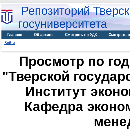
Репозиторий Тверск
госуниверситета
Главная
Об архиве
Смотреть по УДК
Смотреть п
Войти
Просмотр по го
"Тверской государ
Институт эконо
Кафедра эконо
мене