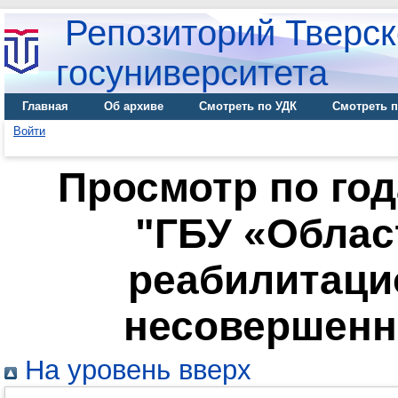
Репозиторий Тверск
госуниверситета
Главная
Об архиве
Смотреть по УДК
Смотреть п
Войти
Просмотр по го
"ГБУ «Облас
реабилитаци
несовершенн
На уровень вверх