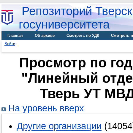
Репозиторий Тверск
госуниверситета
Главная
Об архиве
Смотреть по УДК
Смотреть п
Войти
Просмотр по го
"Линейный отде
Тверь УТ МВ
На уровень вверх
Другие организации
(14054