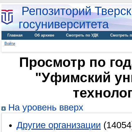
Репозиторий Тверск
госуниверситета
Главная
Об архиве
Смотреть по УДК
Смотреть п
Войти
Просмотр по го
"Уфимский ун
технолог
На уровень вверх
Другие организации
(14054