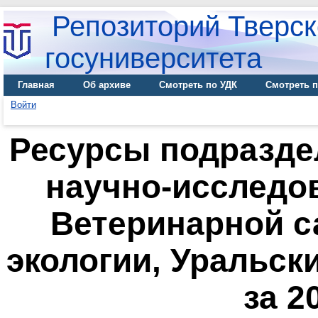
Репозиторий Тверск
госуниверситета
Главная
Об архиве
Смотреть по УДК
Смотреть п
Войти
Ресурсы подразде
научно-исследо
Ветеринарной с
экологии, Уральск
за 2