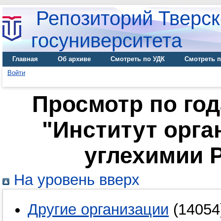
Репозиторий Тверск
госуниверситета
Главная
Об архиве
Смотреть по УДК
Смотреть п
Войти
Просмотр по го
"Институт орга
углехимии Р
На уровень вверх
Другие организации
(14054