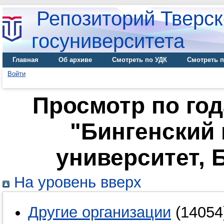
Репозиторий Тверск
госуниверситета
Главная
Об архиве
Смотреть по УДК
Смотреть п
Войти
Просмотр по го
"Бингенский
университет, 
На уровень вверх
Другие организации
(14054