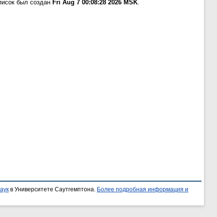
писок был создан
Fri Aug 7 00:08:28 2026 MSK
.
аук
в Университете Саутгемптона.
Более подробная информация и