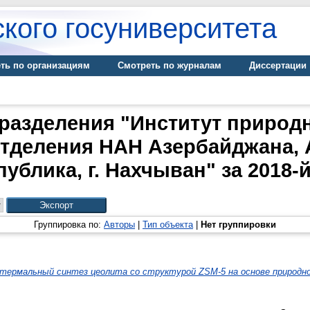
кого госуниверситета
ть по организациям
Смотреть по журналам
Диссертации
разделения "Институт природ
тделения НАН Азербайджана,
публика, г. Нахчыван" за 2018-й
Группировка по:
Авторы
|
Тип объекта
|
Нет группировки
термальный синтез цеолита со структурой ZSM-5 на основе природно