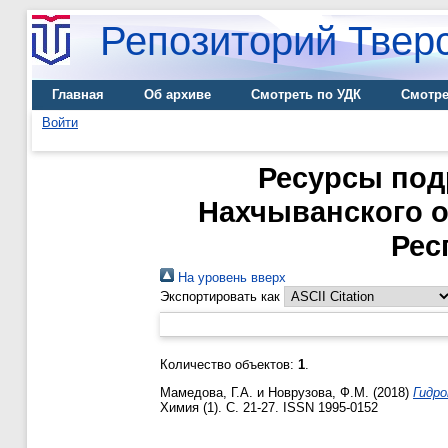
Репозиторий Тверс
Главная
Об архиве
Смотреть по УДК
Смотре
Войти
Ресурсы под
Нахчыванского о
Рес
На уровень вверх
Экспортировать как
Количество объектов:
1
.
Мамедова, Г.А.
и
Новрузова, Ф.М.
(2018)
Гидро
Химия (1). С. 21-27. ISSN 1995-0152