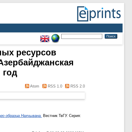
ных ресурсов
 Азербайджанская
 год
Atom
RSS 1.0
RSS 2.0
го образца Нахчывана.
Вестник ТвГУ. Серия: