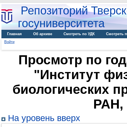
Репозиторий Тверск
госуниверситета
Главная
Об архиве
Смотреть по УДК
Смотреть п
Войти
Просмотр по го
"Институт фи
биологических п
РАН,
На уровень вверх