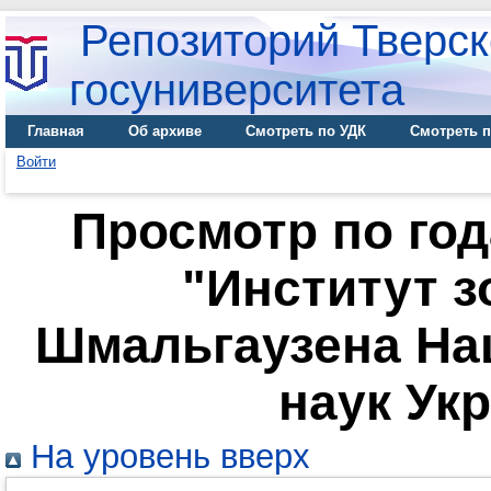
Репозиторий Тверск
госуниверситета
Главная
Об архиве
Смотреть по УДК
Смотреть п
Войти
Просмотр по го
"Институт з
Шмальгаузена На
наук Ук
На уровень вверх