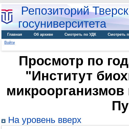
Репозиторий Тверск
госуниверситета
Главная
Об архиве
Смотреть по УДК
Смотреть п
Войти
Просмотр по го
"Институт био
микроорганизмов и
Пу
На уровень вверх