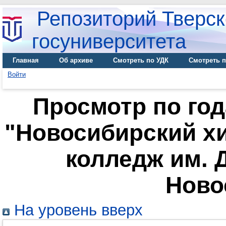
Репозиторий Тверск
госуниверситета
Главная
Об архиве
Смотреть по УДК
Смотреть п
Войти
Просмотр по го
"Новосибирский х
колледж им. Д
Ново
На уровень вверх